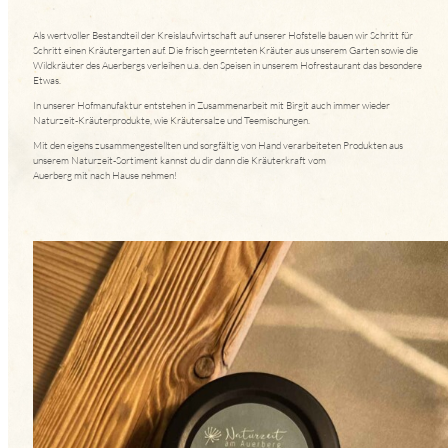
Als wertvoller Bestandteil der Kreislaufwirtschaft auf unserer Hofstelle bauen wir Schritt für
Schritt einen Kräutergarten auf. Die frisch geernteten Kräuter aus unserem Garten sowie die
Wildkräuter des Auerbergs verleihen u.a. den Speisen in unserem Hofrestaurant das besondere
Etwas.
In unserer Hofmanufaktur entstehen in Zusammenarbeit mit Birgit auch immer wieder
Naturzeit-Kräuterprodukte, wie Kräutersalze und Teemischungen.
Mit den eigens zusammengestellten und sorgfältig von Hand verarbeiteten Produkten aus
unserem Naturzeit-Sortiment kannst du dir dann die Kräuterkraft vom
Auerberg mit nach Hause nehmen!