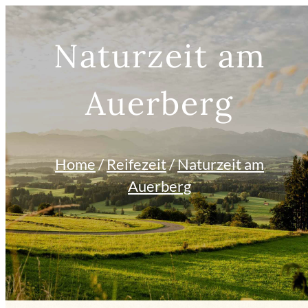
Naturzeit am
Auerberg
BUCHEN
QUICKINFOS
EVENTS
Home
/
Reifezeit
/
Naturzeit am
Auerberg