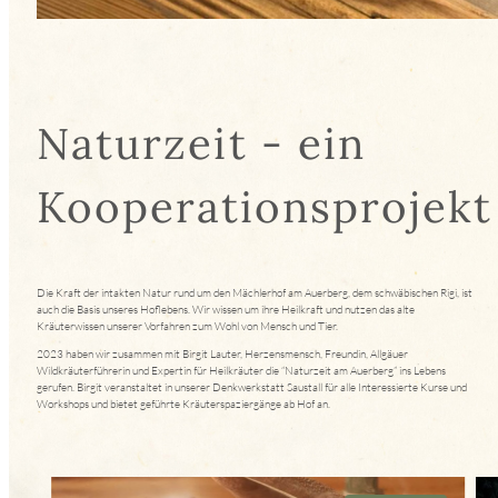
Naturzeit - ein
Kooperationsprojekt
Die Kraft der intakten Natur rund um den Mächlerhof am Auerberg, dem schwäbischen Rigi, ist
auch die Basis unseres Hoflebens. Wir wissen um ihre Heilkraft und nutzen das alte
Kräuterwissen unserer Vorfahren zum Wohl von Mensch und Tier.
2023 haben wir zusammen mit Birgit Lauter, Herzensmensch, Freundin, Allgäuer
Wildkräuterführerin und Expertin für Heilkräuter die “Naturzeit am Auerberg” ins Lebens
gerufen. Birgit veranstaltet in unserer Denkwerkstatt Saustall für alle Interessierte Kurse und
Workshops und bietet geführte Kräuterspaziergänge ab Hof an.