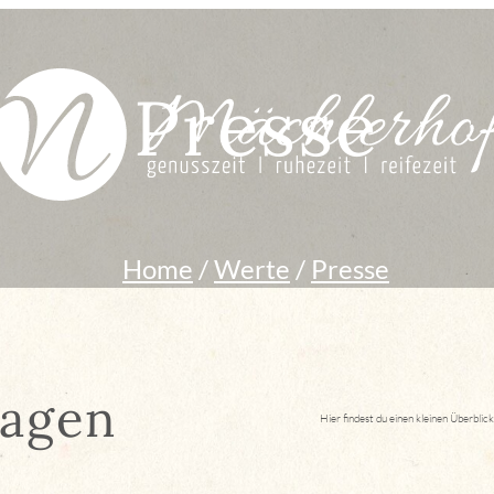
Presse
Home
/
Werte
/
Presse
sagen
Hier findest du einen kleinen Überblic