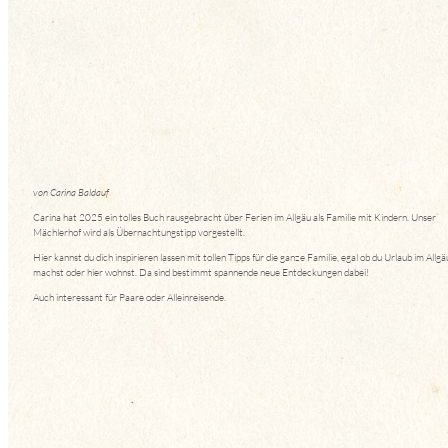
von Carina Baldauf
Carina hat 2025 ein tolles Buch rausgebracht über Ferien im Allgäu als Familie mit Kindern. Unser
Mächlerhof wird als Übernachtungstipp vorgestellt.
Hier kannst du dich inspirieren lassen mit tollen Tipps für die ganze Familie, egal ob du Urlaub im Allgä
machst oder hier wohnst. Da sind bestimmt spannende neue Entdeckungen dabei!
Auch interessant für Paare oder Alleinreisende.