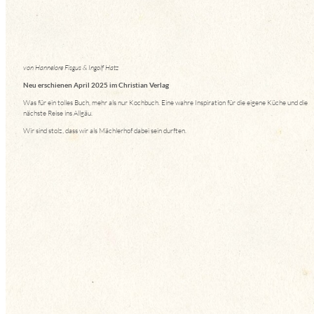
von Hannelore Fisgus & Ingolf Hatz
Neu erschienen April 2025 im Christian Verlag
Was für ein tolles Buch, mehr als nur Kochbuch. Eine wahre Inspiration für die eigene Küche und die
nächste Reise ins Allgäu.
Wir sind stolz, dass wir als Mächlerhof dabei sein durften.